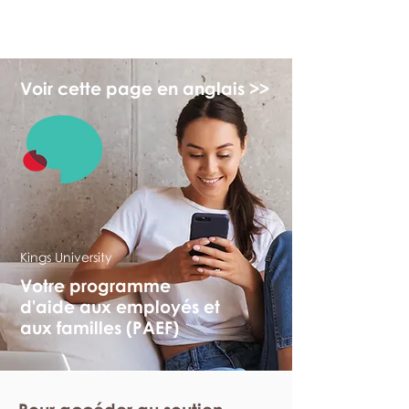
myFSEAP
Voir cette page en anglais >>
Kings University
Votre programme
d'aide aux employés et
aux familles (PAEF)