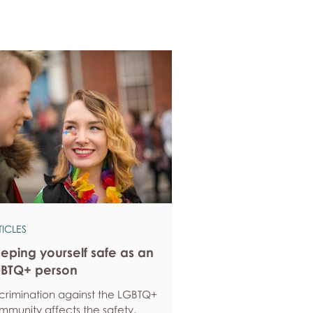
TICLES
eping yourself safe as an
BTQ+ person
scrimination against the LGBTQ+
mmunity affects the safety,