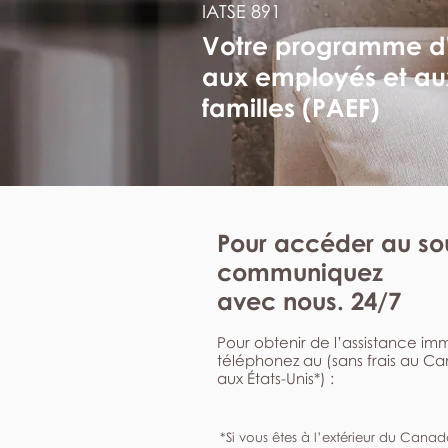
IATSE 891
Votre programme d
aux employés et au
familles (PAEF)
Pour accéder au sou
communiquez
avec nous. 24/7
Pour obtenir de l’assistance i
téléphonez au (sans frais au C
aux États-Unis*) :
*Si vous êtes à l’extérieur du Canad