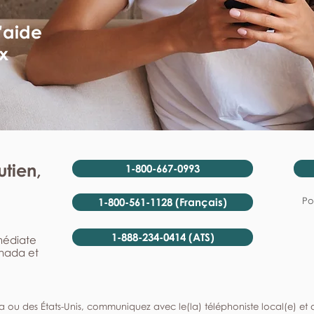
'aide
x
tien,
1-800-667-0993
Po
1-800-561-1128 (Français)
1-888-234-0414 (ATS)
mmédiate
anada et
a ou des États-Unis, communiquez avec le(la) téléphoniste local(e) et de