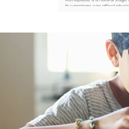
its symptoms can affect physic
emotional well-being, and over
confidence. By adopting healt
such as regular exercise, bal
nutrition, quality sleep, and ef
stress management, women c
reduce common symptoms, i
their quality of life, and feel m
empowered as they navigate t
transition.