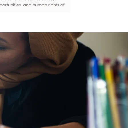
ortunities, and human rights of
ople around the world. If you are
eling anxious about your own safety,
re are some ways to protect yourself.
ep up to date with laws and policies
erstanding your rights isn’t just about
ling safe - it’s also about feeling like
u matter, and having control over
ur own life. Make sure you know your
al rights in all sorts of situations – from
ployment, housin