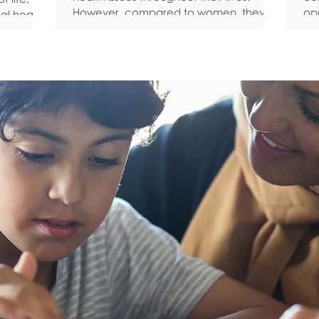
However, compared to women, they’re
opp
al health,
statistically more likely to ignore
pe
all
symptoms and less likely to seek help
fe
hy habits
when they’re unwell. We’re here to
he
anced
encourage men to prioritize their health
Ke
fective
and wellbeing. Schedule regular health
Und
an
screenings Health check-ups and
fee
mprove
screenings are a way of identifying any
yo
ore
health issues or determining whether
yo
his
someone has a higher chance of
leg
developing a health issue so that ear
em