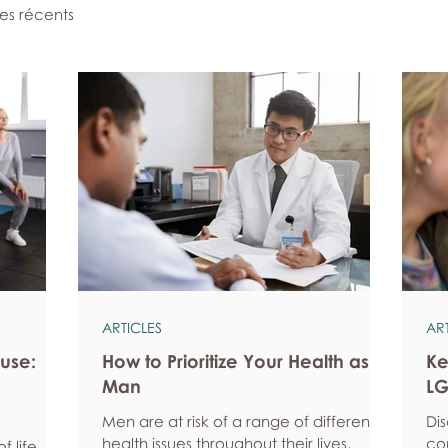
les récents
ARTICLES
AR
use:
How to Prioritize Your Health as a
Ke
Man
LG
Men are at risk of a range of different
Di
health issues throughout their lives.
co
 life, but