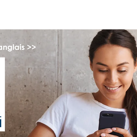
myFSEAP
anglais >>