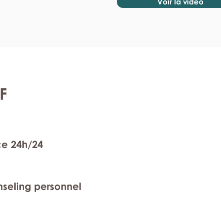
Voir la vidéo
F
ce 24h/24
nseling personnel