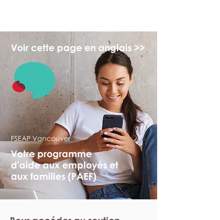
myFSEAP
Voir cette page en anglais >>
FSEAP Vancouver
Votre programme
d'aide aux employés et
aux familles (PAEF)