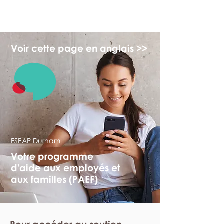
myFSEAP
Voir cette page en anglais >>
FSEAP Durham
Votre programme
d'aide aux employés et
aux familles (PAEF)