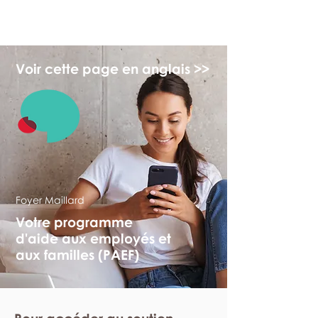
myFSEAP
Voir cette page en anglais >>
Foyer Maillard
Votre programme
d'aide aux employés et
aux familles (PAEF)