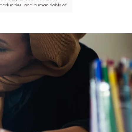
ortunities, and human rights of
ople around the world. If you are
eling anxious about your own safety,
re are some ways to protect yourself.
ep up to date with laws and policies
erstanding your rights isn’t just about
ling safe - it’s also about feeling like
u matter, and having control over
ur own life. Make sure you know your
al rights in all sorts of situations – from
ployment, housin