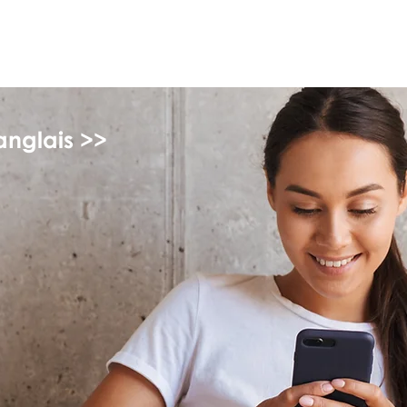
myFSEAP
anglais >>