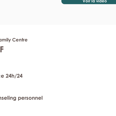
Voir la vidéo
amily Centre
F
ce 24h/24
nseling personnel