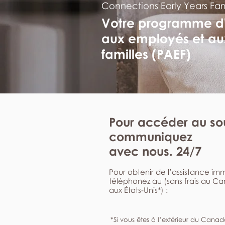
Connections Early Years Fa
Votre programme d
aux employés et au
familles (PAEF)
Pour accéder au sou
communiquez
avec nous. 24/7
Pour obtenir de l’assistance i
téléphonez au (sans frais au C
aux États-Unis*) :
*Si vous êtes à l’extérieur du Canad