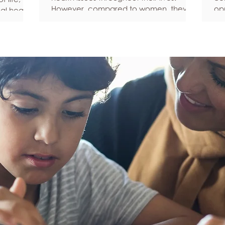
However, compared to women, they’re
opp
al health,
statistically more likely to ignore
pe
all
symptoms and less likely to seek help
fe
hy habits
when they’re unwell. We’re here to
he
anced
encourage men to prioritize their health
Ke
fective
and wellbeing. Schedule regular health
Und
an
screenings Health check-ups and
fee
mprove
screenings are a way of identifying any
yo
ore
health issues or determining whether
yo
his
someone has a higher chance of
leg
developing a health issue so that ear
em