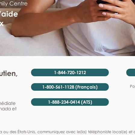
mily Centre
'aide
x
tien,
1-844-720-1212
Po
1-800-561-1128 (Français)
1-888-234-0414 (ATS)
mmédiate
anada et
a ou des États-Unis, communiquez avec le(la) téléphoniste local(e) et de