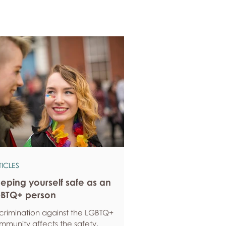
TICLES
eping yourself safe as an
BTQ+ person
scrimination against the LGBTQ+
mmunity affects the safety,