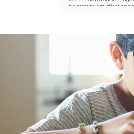
its symptoms can affect physic
emotional well-being, and over
confidence. By adopting healt
such as regular exercise, bal
nutrition, quality sleep, and ef
stress management, women c
reduce common symptoms, i
their quality of life, and feel m
empowered as they navigate t
transition.