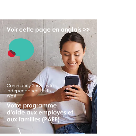
myFSEAP
Voir cette page en anglais >>
Community Services for
Independence North
West
Votre programme
d'aide aux employés et
aux familles (PAEF)