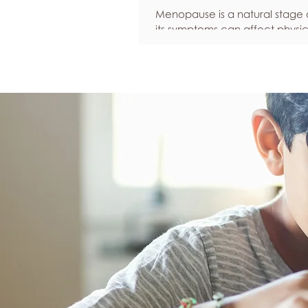
Menopause is a natural stage of
its symptoms can affect physic
emotional well-being, and over
confidence. By adopting healt
such as regular exercise, bal
nutrition, quality sleep, and ef
stress management, women c
reduce common symptoms, i
their quality of life, and feel m
empowered as they navigate t
transition.