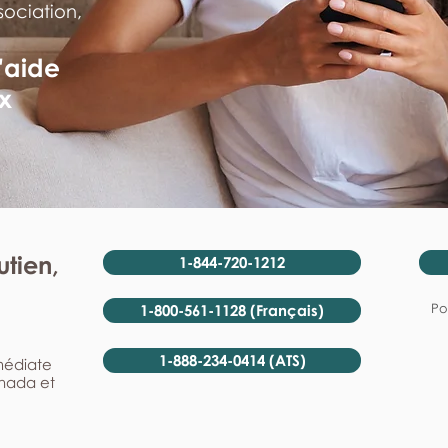
ociation,
'aide
x
tien,
1-844-720-1212
Po
1-800-561-1128 (Français)
1-888-234-0414 (ATS)
mmédiate
anada et