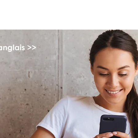
myFSEAP
anglais >>