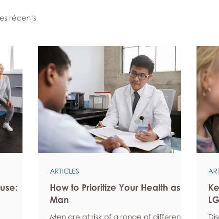
les récents
ARTICLES
AR
use:
How to Prioritize Your Health as a
Ke
Man
LG
Men are at risk of a range of different
Di