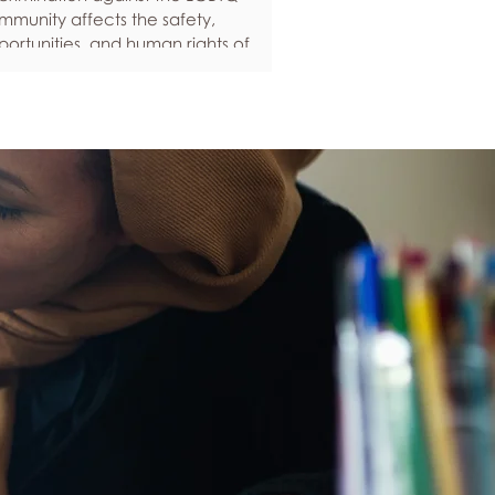
mmunity affects the safety,
ortunities, and human rights of
ople around the world. If you are
eling anxious about your own safety,
re are some ways to protect yourself.
ep up to date with laws and policies
erstanding your rights isn’t just about
ling safe - it’s also about feeling like
u matter, and having control over
ur own life. Make sure you know your
al rights in all sorts of situations – from
ployment, housin