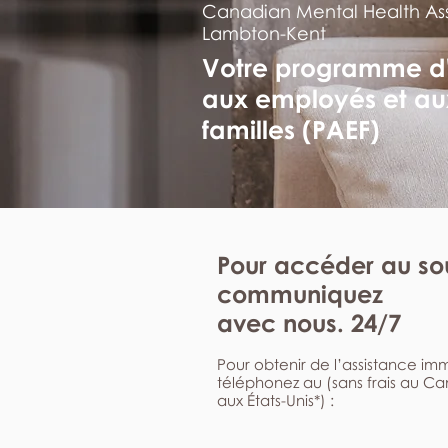
Canadian Mental Health Ass
Lambton-Kent
Votre programme d
aux employés et au
familles (PAEF)
Pour accéder au sou
communiquez
avec nous. 24/7
Pour obtenir de l’assistance i
téléphonez au (sans frais au C
aux États-Unis*) :