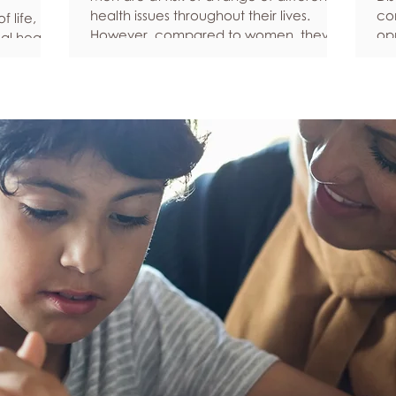
health issues throughout their lives.
co
 life, but
However, compared to women, they’re
opp
al health,
statistically more likely to ignore
pe
all
symptoms and less likely to seek help
fe
hy habits
when they’re unwell. We’re here to
he
anced
encourage men to prioritize their health
Ke
fective
and wellbeing. Schedule regular health
Und
an
screenings Health check-ups and
fee
mprove
screenings are a way of identifying any
yo
ore
health issues or determining whether
yo
his
someone has a higher chance of
leg
developing a health issue so that ear
em