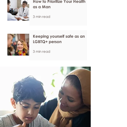
How to Prioritize Your Health
as a Man
3 min read
Keeping yourself safe as an
LGBTQ+ person
3 min read