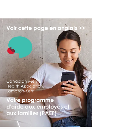
myFSEAP
Voir cette page en anglais >>
Canadian Mental
Health Association,
Lambton-Kent
Votre programme
d'aide aux employés et
aux familles (PAEF)