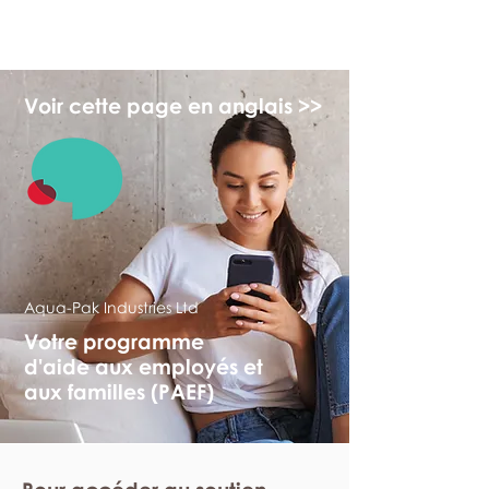
myFSEAP
Voir cette page en anglais >>
Aqua-Pak Industries Ltd
Votre programme
d'aide aux employés et
aux familles (PAEF)