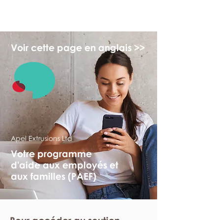
myFSEAP
Voir cette page en anglais >>
Apel Extrusions Ltd
Votre programme
d'aide aux employés et
aux familles (PAEF)