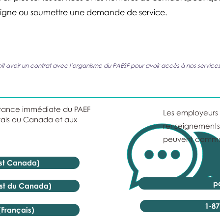
ligne ou soumettre une demande de service.
it avoir un contrat avec l’organisme du PAESF pour avoir accès à nos services
istance immédiate du PAEF
Les employeurs e
rais au Canada et aux
renseignements 
peuvent commun
Est Canada)
p
est du Canada)
1-87
(Français)