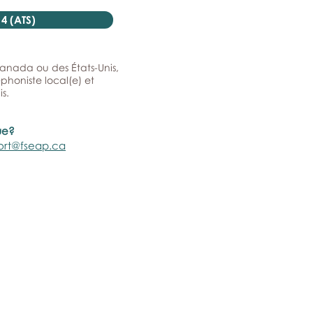
4 (ATS)
 Canada ou des États-Unis,
honiste local(e) et
is.
ue?
ort@fseap.ca
ns