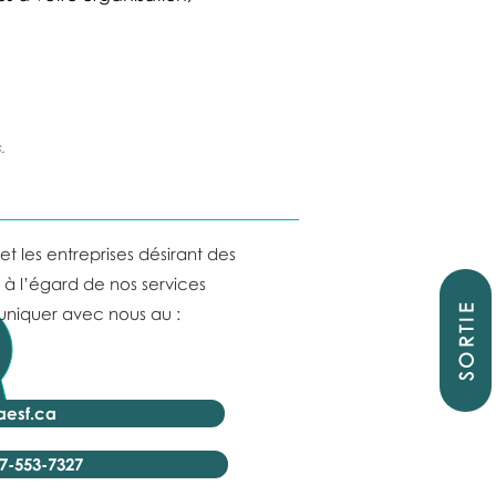
.
t les entreprises désirant des
à l’égard de nos services
SORTIE
iquer avec nous au :
aesf.ca
7-553-7327