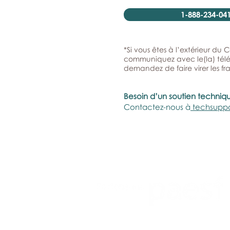
1-888-234-041
*Si vous êtes à l’extérieur du
communiquez avec le(la) télép
demandez de faire virer les fra
Besoin d’un soutien techniq
Contactez-nous à
techsupp
Politique de confidentialité
|
Conditio
d'utilisation