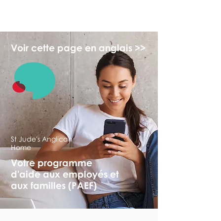
myFSEAP
Voir cette page en anglais >>
St Jude's Anglican
Home
Votre programme
d'aide aux employés et
aux familles (PAEF)