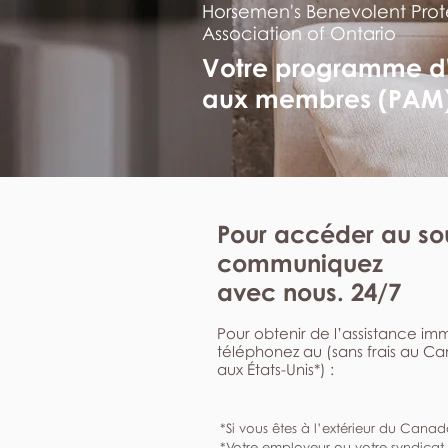
Horsemen's Benevolent Prot
Association of Ontario
Votre programme d
aux membres (PAM
Pour accéder au sou
communiquez
avec nous. 24/7
Pour obtenir de l’assistance i
téléphonez au (sans frais au C
aux États-Unis*) :
*Si vous êtes à l’extérieur du Canad
*Votre employeur ou votre syndicat 