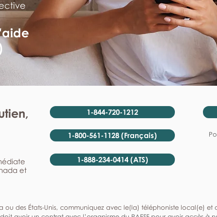
ective
'aide
)
tien,
1-844-720-1212
Po
1-800-561-1128 (Français)
1-888-234-0414 (ATS)
mmédiate
anada et
a ou des États-Unis, communiquez avec le(la) téléphoniste local(e) et de
doit avoir un contrat avec l’organisme du PAESF pour avoir accès à no