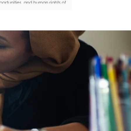
ortunities, and human rights of
ople around the world. If you are
eling anxious about your own safety,
re are some ways to protect yourself.
ep up to date with laws and policies
erstanding your rights isn’t just about
ling safe - it’s also about feeling like
u matter, and having control over
ur own life. Make sure you know your
al rights in all sorts of situations – from
ployment, housin