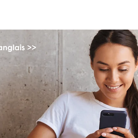
myFSEAP
anglais >>