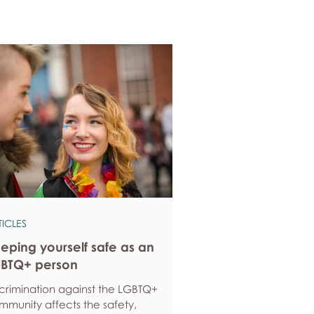
TICLES
eping yourself safe as an
BTQ+ person
scrimination against the LGBTQ+
mmunity affects the safety,