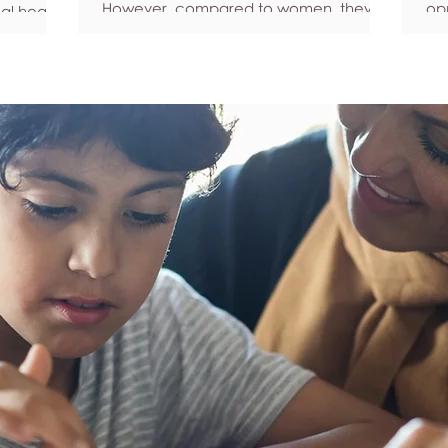
However, compared to women, they’re
opp
al health,
statistically more likely to ignore
pe
all
symptoms and less likely to seek help
fe
hy habits
when they’re unwell. We’re here to
he
anced
encourage men to prioritize their health
Ke
fective
and wellbeing. Schedule regular health
Und
an
screenings Health check-ups and
fee
mprove
screenings are a way of identifying any
yo
ore
health issues or determining whether
yo
his
someone has a higher chance of
leg
developing a health issue so that ear
em