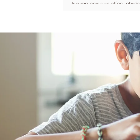
its symptoms can affect physic
emotional well-being, and over
confidence. By adopting healt
such as regular exercise, bal
nutrition, quality sleep, and ef
stress management, women c
reduce common symptoms, i
their quality of life, and feel m
empowered as they navigate t
transition.