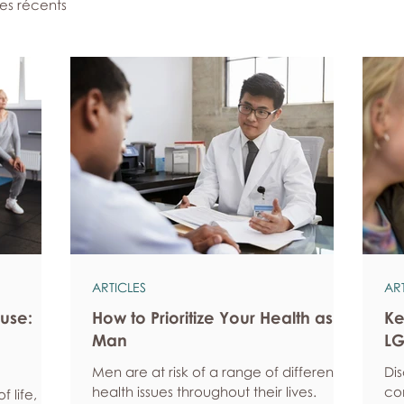
les récents
ARTICLES
AR
use:
How to Prioritize Your Health as a
Ke
Man
LG
Men are at risk of a range of different
Di
health issues throughout their lives.
co
 life, but