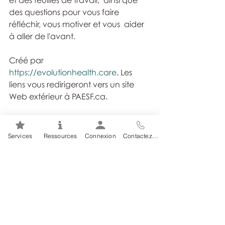
et des feuilles de travail,  ainsi que 
des questions pour vous faire 
réfléchir, vous motiver et vous  aider 
à aller de l'avant. 
Créé par 
https://evolutionhealth.care
. Les 
liens vous redirigeront vers un site 
Web extérieur à PAESF.ca.
Services
Ressources
Connexion
Contactez-nous
S'inscrire | Connexion
Posts similaires
Voir tout