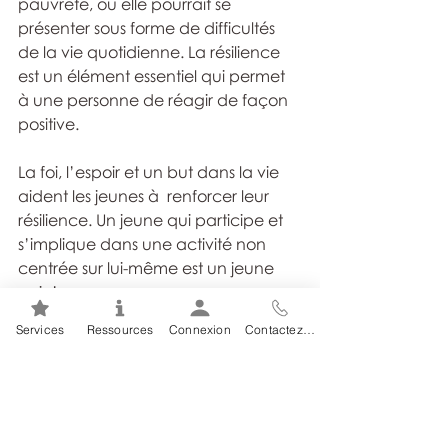
pauvreté, ou elle pourrait se  
présenter sous forme de difficultés 
de la vie quotidienne. La résilience  
est un élément essentiel qui permet 
à une personne de réagir de façon 
positive.
La foi, l’espoir et un but dans la vie 
aident les jeunes à  renforcer leur 
résilience. Un jeune qui participe et 
s’implique dans une activité non 
centrée sur lui-même est un jeune 
qui s’engage.
Services
Ressources
Connexion
Contactez-nous
Établir une équipe de soutien
Selon votre situation, vous pourriez 
devoir obtenir du soutien dans  
plusieurs domaines, par exemple, le 