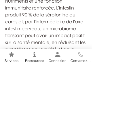
nutriments et une fonction 
immunitaire renforcée. L'intestin 
produit 90 % de la sérotonine du 
corps et, par l'intermédiaire de l'axe 
intestin-cerveau, un microbiome 
florissant peut avoir un impact positif 
sur la santé mentale, en réduisant les 
symptômes de l'anxiété et de la 
dépression. Le yogourt, le kimchi, la 
Services
Ressources
Connexion
Contactez-nous
choucroute et le kéfir en sont de 
bonnes sources.
Passez à l'action : nourrissez-vous 
bien pour vous épanouir!
Une alimentation équilibrée fournit 
les nutriments essentiels qui 
alimentent le corps et l'esprit. Si vous 
souhaitez optimiser votre santé, 