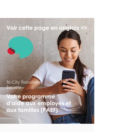
monPAESF
Voir cette page en anglais >>
Tri-City Transitions
Society
Votre programme
d'aide aux employés et
aux familles (PAEF)