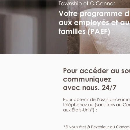
Township of O'Connor
Votre programme d
aux employés et au
familles (PAEF)
Pour accéder au sou
communiquez
avec nous. 24/7
Pour obtenir de l’assistance i
téléphonez au (sans frais au C
aux États-Unis*) :
*Si vous êtes à l’extérieur du Canad