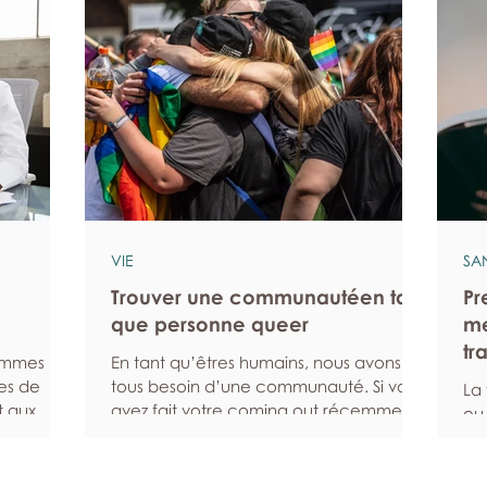
VIE
SA
Trouver une communautéen tant
Pr
que personne queer
me
tr
hommes
En tant qu’êtres humains, nous avons
es de
tous besoin d’une communauté. Si vous
La
t aux
avez fait votre coming out récemment,
ou
t plus
si vous venez d’emménager dans un
pa
symptômes
nouveau quartier ou si vous avez du mal
qu
l’aide
à rencontrer d’autres personnes queers
aid