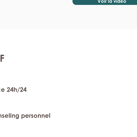
Voir la vidéo
F
ce 24h/24
nseling personnel