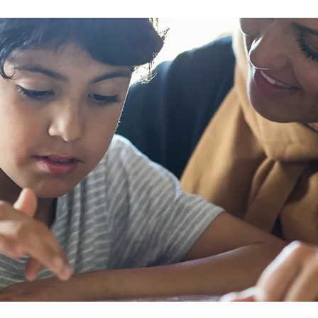
sommes là
pour une autre raison, ce guide peut
tou
ner la
vous aider à trouver la communauté
ces
ien-être.
que vous cherchez. Recherchez une
sys
communauté en ligne Les plateformes
ge
t les
numériques et les réseaux sociaux en
co
ttent
ligne peuvent vous aider à entrer en
au 
lème de
relation avec des personnes qui sont s
pr
d’
pa