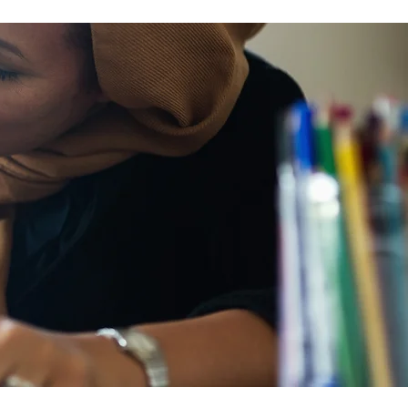
t en renforçant votre résilience en
 temps difficiles. Construire un
tème de soutien de l’affirmation du
nre L’accompagnement et la
mmunauté contribuent grandement
bien-être mental, en ce sens qu’elles
ocurent un soutien et un sentiment
appartenance. Cela est
rticulièrement importan