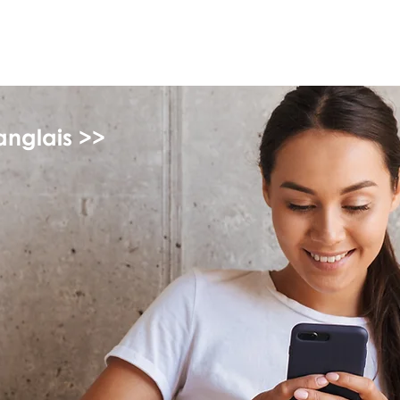
monPAESF
anglais >>