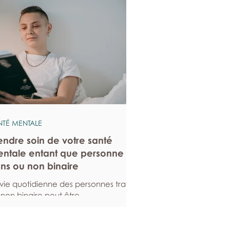
NTÉ MENTALE
endre soin de votre santé
ntale entant que personne
ans ou non binaire
 vie quotidienne des personnes trans
 non binaire peut être
rticulièrement exigeante. Voici
elques stratégies qui peuvent vous
er à entretenir votre santé mentale,