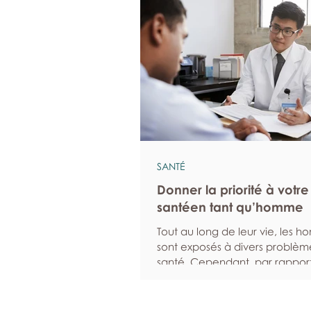
SANTÉ
Donner la priorité à votre
santéen tant qu’homme
Tout au long de leur vie, les 
sont exposés à divers problèm
santé. Cependant, par rappor
femmes, ils sont statistiquemen
susceptibles d’ignorer leurs 
et moins enclins à solliciter de 