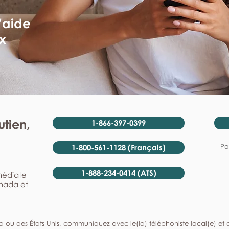
'aide
x
tien,
1-866-397-0399
Po
1-800-561-1128 (Français)
1-888-234-0414 (ATS)
mmédiate
anada et
a ou des États-Unis, communiquez avec le(la) téléphoniste local(e) et de