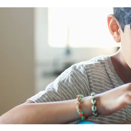
lorsqu’ils sont malades. Nous 
pour inciter les hommes à don
priorité à leur santé et à leur b
Programmez des examens de
dépistage réguliers Les bilans e
examens de dépistage perme
d’identifier un éventuel prob
santé